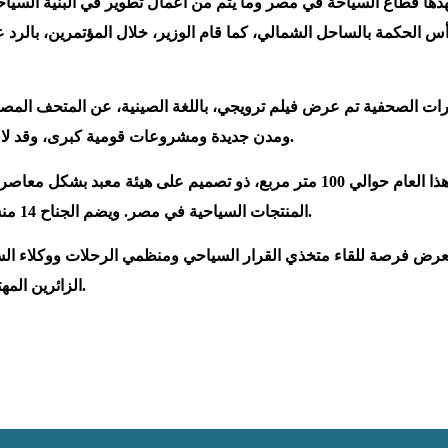
هدها قطاع السياحة في مصر وما يتم من أعمال تطوير في البنية السي
س الحكمة بالساحل الشمالي، كما قام الوزير، خلال المؤتمرين، بالرد ع
ات الصحفية تم عرض فيلم ترويجي، باللغة الصينية، عن المتحف المصري
ومدن جديدة ومشروعات قومية كبرى، وقد لاقى هذا الفيلم إشادة وإعجاب جميع الحاضرين وزائري الجناح المصري.
وتبلغ مساحة الجناح المصري هذا العام حوالي 100 متر مربع، ذو تصميم
المنتجات السياحية في مصر. ويضم الجناح 14 منشأة فندقية وشركة سياحة مصرية بالإضافة إلى شركة مصر للطيران.
عرض فرصة للقاء متخذي القرار السياحي ومنظمي الرحلات ووكلاء الس
الزائرين المهتمين والمتخصصين في مجال السياحة والسفر وممثلي وسائل الإعلام.