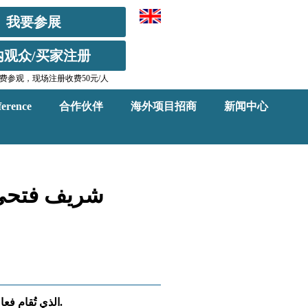
我要参展
内观众/买家注册
费参观，现场注册收费50元/人
erence
合作伙伴
海外项目招商
新闻中心
افتتح شريف فتحي، وزير السياحة والآثار الجناح المصري المشارك في المعرض السياحي الدولي COTTM الذي تُقام فعالياته حالياً بالعاصمة الصينية بكين.