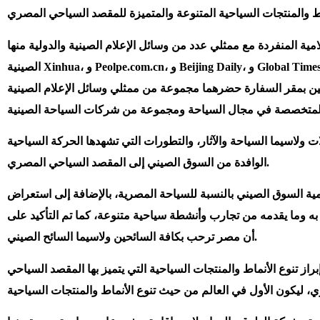
 ممثلي عدد من وسائل الإعلام الصينية والدولية منها Hainan TV ، ووكالة الأنباء
الصينية Xinhua، و Peolpe.com.cn، و Beijing Daily، و Global Times، و CGTN بالعربية، و CCTV CHINA، وCMG، وقناة القاهرة الإخبارية، ومؤتمراً صحفياً نظمته الهيئة
صين بمقر السفارة حضرهما مجموعة من ممثلي وسائل الإعلام الصينية
ات ولاسيما السياحة والآثار، والتطورات التي تشهدها الحركة السياحية
الوافدة من السوق الصيني إلى المقصد السياحي المصري.
مية السوق الصيني بالنسبة للسياحة المصرية، بالإضافة إلى استعراض
به وما يقدمه من تجارب وأنشطة سياحية متنوعة، كما تم التأكيد على
أن مصر ترحب بكافة السائحين ولاسيما السائح الصيني.
از تنوع الأنماط والمنتجات السياحية التي يتميز بها المقصد السياحي