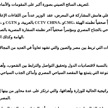
لتعريف السائح الصيني بصورة أكبر على المقومات والأنماط والمنتجات السياحية المتنوعة والمتميزة للمقصد السياحي المصري.
ي هامش المشاركة في المعرض، عقد الوزير عدداً من اللقاءات الإعلامية المنفردة مع
حي بالجناح المصري ومؤتمراً صحفياً آخر نظمته السفارة المصرية بال
الهامة وكذلك المتخصصة في مجال السياحة ومجموعة من شركات السياحة الصينية،
قات التي تربط بين مصر والصين والتي تشهد تعاوناً في العديد من المجال
بالنسبة لاقتصاديات الدول وتحقيق التواصل والترابط بين الشعوب، وأه
نوعة التي يتمتع بها المقصد السياحي المصري وأماكن الجذب السياحي 
ية الحالية للوزارة وأهدافها، والتي ترتكز على عدة محاور من بينها إبر
المصري، ليكون الأول في العالم من حيث تنوع الأنماط والمنتجات السياحية.