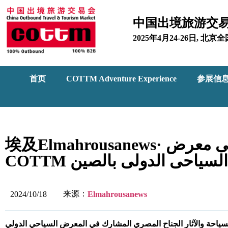
中国出境旅游交
2025年4月24-26日, 
首页
COTTM Adventure Experience
参展信
埃及Elmahrousanews· شريف فتحى يفتتح الجناح المصرى المشارك فى معرض
COTTM السياحى الدولى بالصين
来源：
2024/10/18
Elmahrousanews