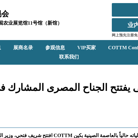
易会
北京全国农业展览馆11号馆（新馆）
业
网上预先注册免
息
展商名录
参观信息
VIP买家
COTTM Conf
联系我们