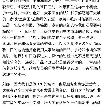
要借助目前中国、中东和非洲，包括
“
一带一路
”
政策相对比
较亲密、比较蜜月期的窗口红利，应该抓住这样一个机会。
沙特也好、卡塔尔也好，大家固有的认知和了解还是不太够
的，所以
“
土豪国
”
旅游局的资源，该薅羊毛的时候要勇敢地
去薅，包括考察团、体验团，该有的政策支持我们还是要积
极配合一下，因为他们正好想要我们中国市场的份额，我们
何不一拍即合。当然，我们也要在产品线路上做一些设计，
比如足球赛和体育赛事的契机，可以人为制造更多的话题体
验，目的地的选择也要用大家熟知的产品。沙特和卡塔尔不
足以一地吸引中国游客过去，设计的过程中是不是用周边认
知比较高的、连线的产品？这些都是值得探讨的。非常期待
借着这股东风，趁着复苏的环境尽快恢复
2019
年，甚至超越
2019
年的水平。
刘娜：因为我们是做
B2B
的媒体，也是服务出境游运营商，
大家在这个过程中确实有发展上的焦虑。我们这个旅游行业
是唱兴不唱衰的，但并不是在这里盲目乐观和胡说八道，有
着市场的实际作为支撑。昨天坐在这里的一个非洲平台的商