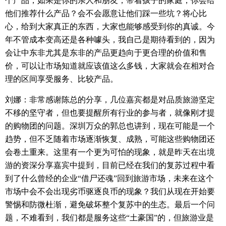
个产品，如果是你的亲人和朋友，带着孩子的家庭，你会给
他们推荐什么产品？会不会愿意让他们踩一些坑？将心比
心，给到大家真正的东西，大家也能够感受到你的真诚。今
年不管成本变高还是各种噱头，我自己是期待看到的，因为
会让中东非尤其是东非的产品更趋向于更合理的价值和售
价，可以让市场知道就应该值这么多钱，大家就会在相对合
理的区间享受服务、比较产品。
刘娜：非常感谢陈总的分享，几位嘉宾都是对品质旅游坚定
不移的坚守者，但也要提醒所有行业的参与者，就像刚才提
的购物团的问题。深圳万众的郭总也讲到，现在可能是一个
趋势，但不乏随着市场逐渐恢复、成熟，可能这些购物团还
会卷土重来。这里有一个更为可怕的现象，就是昨天在出境
游的资深分享嘉宾中提到，目前已经在我们的复苏过程中看
到了什么曾经的企业
“
借尸还魂
”
回到旅游市场，未来在这个
市场中会不会出现劣币驱逐良币的现象？我们从现在开始要
警惕和防微杜渐，避免破坏整个复苏中的生态。最后一个问
题，不难看到，我们都是服务这些
“
土豪国
”
的，但旅游业是