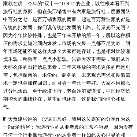
家就在讲，今年的
“
双十一
”TOP15
的企业，以往根本看不到
旅行社的身影，但在头部销售中有六家是旅行社，度假团队
中百分之七十是百万销售额的商家，超过百万营业额的都是
传统的批发商，你们说传统批发商的出路、前景光不光明？
因为今年比较特殊，也是三年来开放的第一年，所以这种积
压的需求会短时间内爆发，市场的火爆一点都不足为奇，明
年市场还能不能这样火爆？大家都是存疑，也是相对比较谨
慎乐观，稍微有一点点小悲观。告诉大家不需要，我们从昨
天那么多的出行信息来看，三年来释放的需求更多的都是刚
需，包括探亲的、求学的、商务的，未来观光需求和度假需
求一定也会加速回归，而且会一年比一年好。大家不用那么
过分地焦虑，至于经济下行，老百姓消费谨慎，中国经济长
期增长的曲线还在，基本面也还在，这是我们的信心和底
气。
昨天贾建强说的一段话非常好，我用这位嘉宾的分享作为这
一
Part
的结尾：旅游行业的从业者真的非常不容易，因为没有
任何一个行业像旅游行业的从业者一样如此关心世界的和