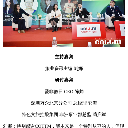
主持嘉宾
旅业资讯主编 刘娜
研讨嘉宾
爱非假日
CEO
陈帅
深圳万众北京分公司 总经理 郭海
特色文旅控股集团 非洲事业部总监 荀启斌
刘娜：特别感谢
COTTM
，我本来是一个特别从容的人，但现