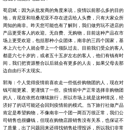
荀启斌
：因为从批发商的角度来说，疫情以前那么多的目的
地，肯尼亚和坦桑尼亚不存在进店给人头费，只有大家众所
周知的南非。昨天您可能也有了解到，我们做穷玩不进店的
产品更受客人的欢迎。无自费、无购物，目前这种产品在市
场上更受欢迎，包括那种小众团体，南非的三四个国家，基
本上六七个人就会带上一个领队过去。目前我们受众的客人
都是六七十岁的，或者五十五岁左右的客人，他们有钱有时
间，我们把资源整合以后就会有更多的人去，如果父母去那
边自由行不太现实。
郭海：个人觉得疫情前喜欢走一些低价购物团的人，现在对
钱可能更紧、更谨慎了一些。疫情前中产正常选择非购物团
的人，现在依然在继续旅行，所以市场上就是这种情况，经
济好了的话可能还会回到疫情前的模式。当下旅行社做产品
肯定是希望购物，不像南非一个团一两百万很正常，我们公
司销售也很赚钱，但现在购物店跟销售没有关系，也保证不
了质量，出了问题回来还得找销售处理投诉，所以我们非常