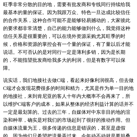
旺季非常分散的目的地，需要有批发商和专线同行持续给我
最基本的量的保证。因为我跟万众、特色一旦达成比较信任
的合作关系，这种合作可能不是能够轻易撼动的，大家彼此
的要求都非常清楚，自己的能力能够做到什么，我觉得这种
信任关系是很重要的，可以在境外资源采购尤其旺季的时
候，价格和资源的掌控会有一个量的保证，有了量以后才能
说话。不可否认的是对同行一定是薄利多销，因为是长期
的，不能指望批发商给我多大的利润，但是有数字可以保
障。
说实话，我们地接社去做
C
端，看起来好像利润很高，但去做
C
端才会发现花费很多的时间和精力，尤其是作为单一目的地
的地接社，来到肯尼亚的客人十年内大概率不会再来了，所
以维护
C
端客户的成本，如果从整体的经济利益计算的话并不
一定是最划算的。过去的三年，自媒体对中东非目的地的渲
染和种草，确实是对我们的市场起到了很好的推动作用。但
自媒体流量为王，很多传递的信息是错误的，甚至是虚假
的，因为他们只希望把流量弄过来。今年动不动就是要坦桑