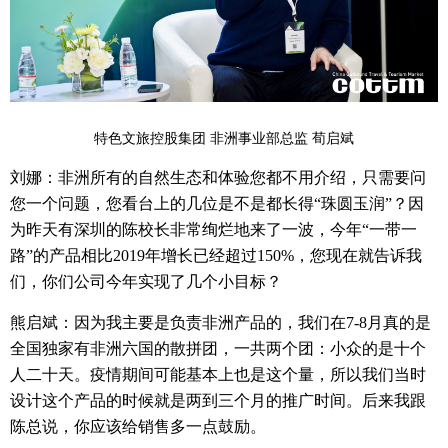
特色文旅控股集团 非洲事业部总监 荀启斌
刘娜：非洲所有的自然生态和体验您都不用介绍，只需要问
您一个问题，您看台上的几位是不是都长得
“
珠圆玉润
”
？因
为昨天有深圳的陈校长非常绚烂地来了一波，今年
“
一带一
路
”
的产品相比
2019
年增长已经超过
150%
，您现在就告诉我
们，你们公司今年实现了几个小目标？
熊启斌：因为我主要是负责非洲产品的，我们在
7-8
月真的是
全国独家有非洲六国的散拼团，一共两个团：小众的是十个
人二十天。疫情期间可能基本上也是这个量，所以我们当时
设计这个产品的时候就是两到三个月的推广时间。后来我跟
陈总说，你应该给销售多一点鼓励。