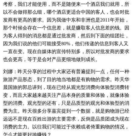
考察，我们才能使用，而不是随便来一个酒店我们就用，所
以不会做得那么细，哪个酒店更适合中国的客人，也会对批
发商有更高的要求。因为我做中东和非洲也是
2011
年开始，
那个时候会存在一个信息差，就是赚取客人信息差的钱。因
为客人得到的消息都是通过批发商，然后到下面的组团社，
因为我们说的他们可能接受
80%
，他们传递的信息到客人又
一直在变。现在自媒体的宣传特别多，所以对批发商的要求
也会更高，等于是会对产品更细地做到成长。
刘娜：昨天分享的过程中大家还有普遍提到一点，任何一种
旅游产品形态，到了目的地当地都是有购物的需求。昨天华
晨国旅的郭总讲到，现在已经从观光型消费向体验型消费转
变，而且大家越来越关注产品本身的质量和体验，就像体验
型的消费。观光型的还有，只是品质型的观光和体验型的消
费为主。昨天很多分享嘉宾提到一个数据，就是购物游已经
远远不是现在百姓出游的主要需求，反倒是品质团成为现在
消费的主力。以往我们可能过于依赖或者倚重购物的情况，
怎么才能更好地赚钱？