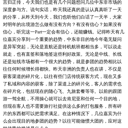
言归正传，今天我们也是有几个问题想问几位中东非市场的
深度参与方。说句实话，昨天我还真的是认认真真听了一天
的分享，从昨天到今天，我们也听他们白话了一天半，大家
对明年的出境游怎么做有没有方向？有没有信心？如果没有
信心，听完这一
Part
一定会有信心，还能赚钱。记得昨天有几
位嘉宾分享到一个重要的趋势，中东非目的地今年毫无疑问
是异军突起，无论是直航还是转机航班都相当多，可以说走
就走，也有直签和落地签这些利好政策。无论是中线、长线
还是短线市场都有一个很大的趋势，就是参团的趋势相比以
往任何时候增长得都快。昨天非洲的负责人也在讲，不仅是
获客渠道的碎片化，以往有些门店传统获客方式，现在又多
了私域和内容的获客，除了渠道上的碎片化，客人的需求也
在碎片化，包括现在的随心飞、九旅套餐等等。以前的跟团
游一驾全航，不用操心就可以去肯尼亚和任何一个目的地，
但现在客人也不需要旅行社提供这么多的打包服务，所有碎
片的东西都可以把需求满足。在这种情况下，几位嘉宾为什
么会出现目的地参团的趋势？以往可能做惯大团的，应对这