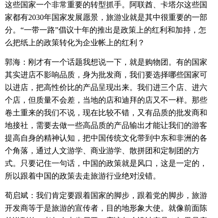
这些国家一个非常重要的转型抓手。阿联酋、卡塔尔这些国
家都有
2030
年国家发展愿景，旅游业就是其中很重要的一部
分。
“
一带一路
”
倡议十年的推出是政策上的红利和加持，怎
么把纸上的政策转化为企业帐上的红利？
郭海：刚才有一个话题我想说一下，就是购物团。有的国家
其实进店不影响品质，身为批发商，我们要选择哪些国家可
以进店，把高性价比的产品呈现出来。我们进三个店、进六
个店，但质量不会差，当地的店和迪拜的店又不一样。那些
卷土重来的我们不说，现在比较不错，又有品质的批发商和
地接社，需要去做一些高品质的产品输出才能让我们的游客
提高自身的精神认知，把中国传统文化带到中东和非洲的各
个角落，通过人文游学、商业游学、散拼团和定制团的方
式。只要记住一句话，中国的政策就是风口，这是一定的，
所以跟着中国的政策去走旅游行业绝对没错。
荀启斌
：我们肯定要跟着国家的脚步，跟着党的脚步，旅游
开发商等于是旅游的宣传者，目的地形象大使。就像前面陈