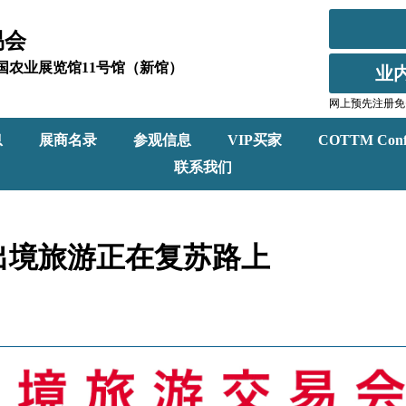
易会
北京全国农业展览馆11号馆（新馆）
业
网上预先注册免
息
展商名录
参观信息
VIP买家
COTTM Conf
联系我们
出境旅游正在复苏路上