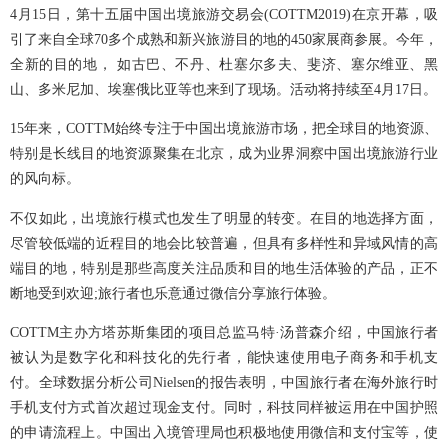
4月15日，第十五届中国出境旅游交易会(COTTM2019)在京开幕，吸
引了来自全球70多个成熟和新兴旅游目的地的450家展商参展。今年，
全新的目的地， 如古巴、不丹、杜塞尔多夫、斐济、塞尔维亚、黑
山、多米尼加、埃塞俄比亚等也来到了现场。活动将持续至4月17日。
15年来，COTTM始终专注于中国出境旅游市场，把全球目的地资源、
特别是长线目的地资源聚集在北京，成为业界洞察中国出境旅游行业
的风向标。
不仅如此，出境旅行模式也发生了明显的转变。在目的地选择方面，
尽管较低端的近程目的地会比较普遍，但具有多样性和异域风情的高
端目的地，特别是那些高度关注品质和目的地生活体验的产品，正不
断地受到欢迎;旅行者也乐意通过微信分享旅行体验。
COTTM主办方塔苏斯集团的项目总监马特·汤普森介绍，中国旅行者
被认为是数字化和科技化的先行者，能快速使用电子商务和手机支
付。全球数据分析公司Nielsen的报告表明，中国旅行者在海外旅行时
手机支付方式首次超过现金支付。同时，科技同样被运用在中国护照
的申请流程上。中国出入境管理局也积极地使用微信和支付宝等，使