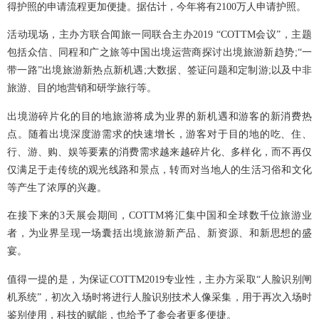
得护照的申请流程更加便捷。据估计，今年将有2100万人申请护照。
活动现场，主办方联合闻旅一同联合主办2019 “COTTM会议”，主题
包括众信、同程和广之旅等中国出境运营商探讨出境旅游新趋势;“一
带一路”出境旅游新热点新机遇;大数据、签证问题和定制游;以及中非
旅游、目的地营销和研学旅行等。
出境游碎片化的目的地旅游将成为业界的新机遇和游客的新消费热
点。随着出境深度游需求的快速增长，游客对于目的地的吃、住、
行、游、购、娱等要素的消费需求越来越碎片化、多样化，而不再仅
仅满足于走传统的观光线路和景点，转而对当地人的生活习俗和文化
等产生了浓厚的兴趣。
在接下来的3天展会期间，COTTM将汇集中国和全球数千位旅游业
者，为业界呈现一场囊括出境旅游新产品、新资源、和新思想的盛
宴。
值得一提的是，为保证COTTM2019专业性，主办方采取“人脸识别闸
机系统”，初次入场时将进行人脸识别技术人像采集，用于再次入场时
鉴别使用，科技的赋能，也给予了参会者更多便捷。