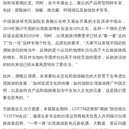
加和埃塞俄比亚。同时，在今年展会上，展出的产品类型同样丰富，
包括：探险旅行、游艇、南北极、狩猎游以及旅游技术等等。
中国旅游研究院副院长唐晓云在昨天展会开幕的主旨演讲中指出，
2019年预计中国的出境旅游增长应该在10%左右，这样一个增长态势
应该会延续到2020年。同时，出境旅游消费需求已经从“看一看”走向
了“住一住”这样专项个性化、品质化的要求。“大家可以发现中国赴欧
洲旅游目的地当中，反映的是小众目的地增长往往高于大众旅游路线
的增长，而且对当地向导需求往往高于传统导游的需求，从旅游活动
的转向来说已经从看风景转向了爱生活。”
此外，唐晓云强调，未来要站在文化和旅游融合的大背景下去考虑出
境旅游的发展，“如何促进文化的传播，如何借助出境旅游推广中国文
明，以及如何在产品和线路规划当中去加入文化的元素，这是我们需
要去思考的。”
另据展会主办方透露，本届展会期间，COTTM还将和“闻旅”联合推出
“COTTM会议”，邀请众多专业的出境运营商相关负责人共同探讨出境
旅游新趋势、“一带一路”出境旅游新热点新机遇、大数据、签证问题