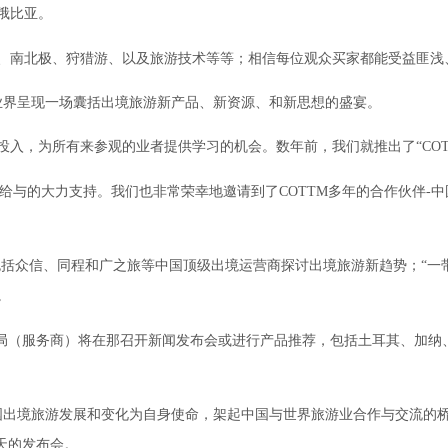
俄比亚。
、南北极、狩猎游、以及旅游技术等等；相信每位观众买家都能受益匪浅
业界呈现一场囊括出境旅游新产品、新资源、和新思想的盛宴。
入，为所有来参观的业者提供学习的机会。数年前，我们就推出了“COT
他们给与的大力支持。我们也非常荣幸地邀请到了COTTM多年的合作伙伴-
题包括众信、同程和广之旅等中国顶级出境运营商探讨出境旅游新趋势；“一
。
游局（服务商）将在那召开新闻发布会或进行产品推荐，包括土耳其、加纳
中国出境旅游发展和变化为自身使命，架起中国与世界旅游业合作与交流的
天的发布会。