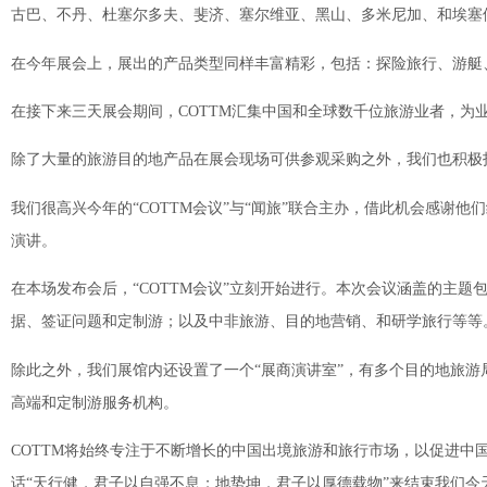
古巴、不丹、杜塞尔多夫、斐济、塞尔维亚、黑山、多米尼加、和埃塞
在今年展会上，展出的产品类型同样丰富精彩，包括：探险旅行、游艇
在接下来三天展会期间，COTTM汇集中国和全球数千位旅游业者，为
除了大量的旅游目的地产品在展会现场可供参观采购之外，我们也积极投
我们很高兴今年的“COTTM会议”与“闻旅”联合主办，借此机会感谢
演讲。
在本场发布会后，“COTTM会议”立刻开始进行。本次会议涵盖的主
据、签证问题和定制游；以及中非旅游、目的地营销、和研学旅行等等
除此之外，我们展馆内还设置了一个“展商演讲室”，有多个目的地旅
高端和定制游服务机构。
COTTM将始终专注于不断增长的中国出境旅游和旅行市场，以促进
话“天行健，君子以自强不息；地势坤，君子以厚德载物”来结束我们今