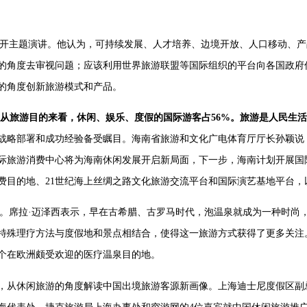
”展开主题演讲。他认为，可持续发展、人才培养、边境开放、人口移动、
的角度去审视问题；应该利用世界旅游联盟等国际组织的平台向各国政府
的角度创新旅游模式和产品。
4%。从旅游目的来看，休闲、娱乐、度假的国际游客占56%。旅游是人民
战略部署和成功经验备受瞩目。海南省旅游和文化广电体育厅厅长孙颖说
际旅游消费中心将为海南休闲发展开启新局面，下一步，海南计划开展国
费目的地、21世纪海上丝绸之路文化旅游交流平台和国际演艺基地平台，
”。席拉·迈泽西表示，早在古希腊、古罗马时代，泡温泉就成为一种时尚
特殊理疗方法与度假地和景点相结合，使得这一旅游方式获得了更多关注
个在欧洲颇受欢迎的医疗温泉目的地。
，从休闲旅游的角度解读中国出境旅游客源新画像。上海迪士尼度假区副