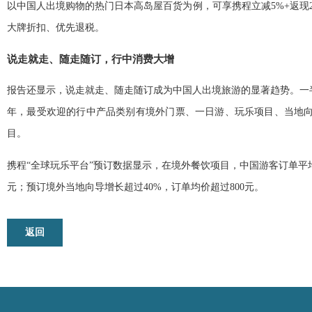
以中国人出境购物的热门日本高岛屋百货为例，可享携程立减5%+返现2
大牌折扣、优先退税。
说走就走、随走随订，行中消费大增
报告还显示，说走就走、随走随订成为中国人出境旅游的显著趋势。一半
年，最受欢迎的行中产品类别有境外门票、一日游、玩乐项目、当地向
目。
携程“全球玩乐平台”预订数据显示，在境外餐饮项目，中国游客订单平均花
元；预订境外当地向导增长超过40%，订单均价超过800元。
返回