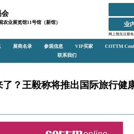
易会
北京全国农业展览馆11号馆（新馆）
业
网上预先注册免
息
展商名录
参观信息
VIP买家
COTTM Conf
联系我们
来了？王毅称将推出国际旅行健