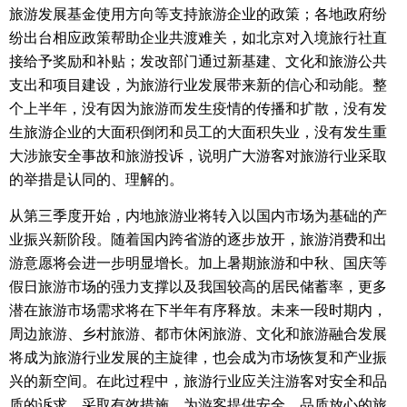
旅游发展基金使用方向等支持旅游企业的政策；
各地政府纷
纷出台相应政策帮助企业共渡难关，如北京对入境旅行社直
接给予奖励和补贴；
发改部门通过新基建、文化和旅游公共
支出和项目建设，为旅游行业发展带来新的信心和动能。
整
个上半年，没有因为旅游而发生疫情的传播和扩散，没有发
生旅游企业的大面积倒闭和员工的大面积失业，没有发生重
大涉旅安全事故和旅游投诉，说明广大游客对旅游行业采取
的举措是认同的、理解的。
从第三季度开始，内地旅游业将转入以国内市场为基础的产
业振兴新阶段。
随着国内跨省游的逐步放开，旅游消费和出
游意愿将会进一步明显增长。
加上暑期旅游和中秋、国庆等
假日旅游市场的强力支撑以及我国较高的居民储蓄率，更多
潜在旅游市场需求将在下半年有序释放。
未来一段时期内，
周边旅游、乡村旅游、都市休闲旅游、文化和旅游融合发展
将成为旅游行业发展的主旋律，也会成为市场恢复和产业振
兴的新空间。
在此过程中，旅游行业应关注游客对安全和品
质的诉求，采取有效措施，为游客提供安全、品质放心的旅