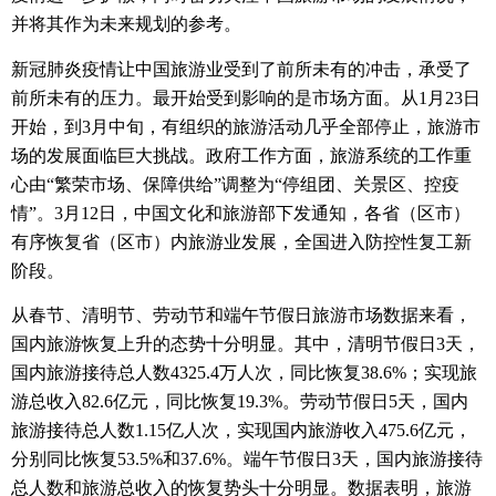
并将其作为未来规划的参考。
新冠肺炎疫情让中国旅游业受到了前所未有的冲击，承受了
前所未有的压力。
最开始受到影响的是市场方面。
从
1
月
23
日
开始，到
3
月中旬，有组织的旅游活动几乎全部停止，旅游市
场的发展面临巨大挑战。
政府工作方面，旅游系统的工作重
心由
“
繁荣市场、保障供给
”
调整为
“
停组团、关景区、控疫
情
”
。
3
月
12
日，中国文化和旅游部下发通知，各省（区市）
有序恢复省（区市）内旅游业发展，全国进入防控性复工新
阶段。
从春节、清明节、劳动节和端午节假日旅游市场数据来看，
国内旅游恢复上升的态势十分明显。
其中，清明节假日
3
天，
国内旅游接待总人数
4325.4
万人次，同比恢复
38.6%
；
实现旅
游总收入
82.6
亿元，同比恢复
19.3%
。
劳动节假日
5
天，国内
旅游接待总人数
1.15
亿人次，实现国内旅游收入
475.6
亿元，
分别同比恢复
53.5%
和
37.6%
。
端午节假日
3
天，国内旅游接待
总人数和旅游总收入的恢复势头十分明显。
数据表明，旅游