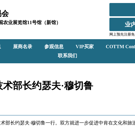
易会
北京全国农业展览馆11号馆（新馆）
业
网上预先注册免
息
展商名录
参观信息
VIP买家
COTTM Conf
联系我们
术部长约瑟夫·穆切鲁
技术部长约瑟夫·穆切鲁一行。双方就进一步促进中肯在文化和旅