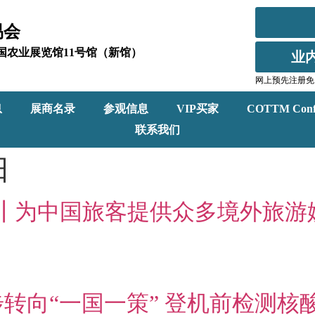
易会
北京全国农业展览馆11号馆（新馆）
业
网上预先注册免
息
展商名录
参观信息
VIP买家
COTTM Conf
联系我们
日
展商速递┃为中国旅客提供众多境外
转向“一国一策” 登机前检测核