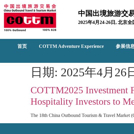
中国出境旅游交
2025年4月24-26日, 
首页
COTTM Adventure Experience
参展信
日期:
2025年4月26
COTTM2025 Investment For
Hospitality Investors to M
The 18th China Outbound Tourism & Travel Market 