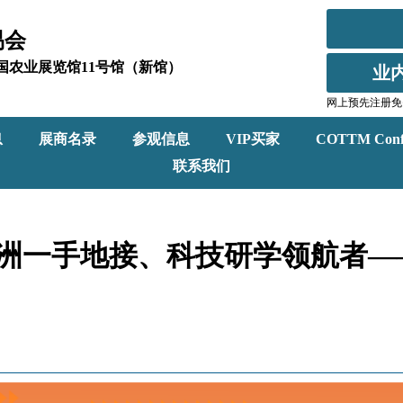
易会
北京全国农业展览馆11号馆（新馆）
业
网上预先注册免
息
展商名录
参观信息
VIP买家
COTTM Conf
联系我们
专业欧洲一手地接、科技研学领航者—