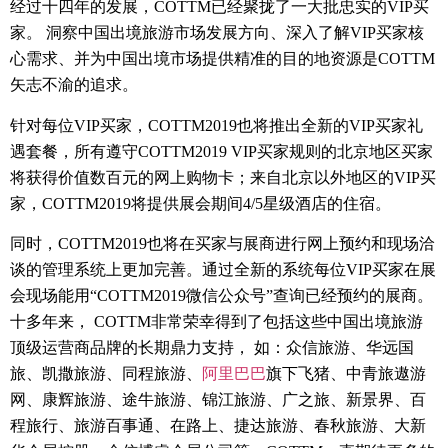
经过十四年的发展，
COTTM
已经聚拢了一大批忠实的
VIP
买
家。 洞察中国出境旅游市场发展方向、深入了解
VIP
买家核
心需求、并为中国出境市场提供精准的目的地资源是
COTTM
矢志不渝的追求。
针对每位
VIP
买家，
COTTM2019
也将推出全新的
VIP
买家礼
遇套餐，所有遵守
COTTM2019 VIP
买家规则的北京地区买家
将获得价值数百元的网上购物卡；来自北京以外地区的
VIP
买
家，
COTTM2019
将提供展会期间
4/5
星级酒店的住宿。
同时，
COTTM2019
也将在买家与展商进行网上预约和现场洽
谈的管理系统上更加完善。通过全新的系统每位
VIP
买家在展
会现场能用“
COTTM2019
微信公众号”查询已经预约的展商。
十多年来，
COTTM
非常荣幸得到了包括这些中国出境旅游
顶级运营商品牌的长期鼎力支持， 如：众信旅游、华远国
旅、凯撒旅游、同程旅游、
阿里巴巴
旗下飞猪、中青旅遨游
网、康辉旅游、途牛旅游、锦江旅游、广之旅、新景界、百
程旅行、旅游百事通、在路上、捷达旅游、春秋旅游、大新