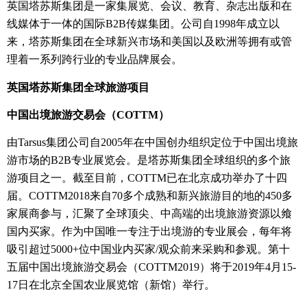
英国塔苏斯集团是一家集展览、会议、教育、杂志出版和在
线媒体于一体的国际
B2B
传媒集团。公司自
1998
年成立以
来，塔苏斯集团在全球新兴市场和美国以及欧洲等拥有或管
理着一系列跨行业的专业品牌展会。
英国塔苏斯集团全球旅游项目
中国出境旅游交易会（
COTTM
）
由
Tarsus
集团公司自
2005
年在中国创办组织定位于中国出境旅
游市场的
B2B
专业展览会。是塔苏斯集团全球组织的多个旅
游项目之一。截至目前，
COTTM
已在北京成功举办了十四
届。
COTTM2018
来自
70
多个成熟和新兴旅游目的地的
450
多
家展商参与，汇聚了全球顶尖、中高端的出境旅游资源以飨
国内买家。作为中国唯一专注于出境游的专业展会，每年将
吸引超过
5000+
位中国业内买家
/
观众前来采购和参观。第十
五届中国出境旅游交易会（
COTTM2019
）将于
2019
年
4
月
15-
17
日在北京全国农业展览馆（新馆）举行。