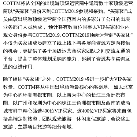
COTTM
将从全国的出境游顶级运营商中邀请数十家顶级运营
商以
“
买家团
”
身份来到
COTTM2019
参观和采购。“买家团”成
员由该出境游顶级运营商全国范围内的多家分子公司的出境
业务部门人员构成， 预计将有数百位同事以
VIP
买家和业内
观众身份参与
COTTM2019. COTTM2019
顶级运营商“买家团”
不仅为买家团成员建立了线上线下与各展商资源方定向接触
的机会，更提供了各个顶级运营商买家团队之间交流互通的
平台，提高了整体规划采购的能力，起到了资源共享咨询互
通的促进作用。
除了组织“买家团”之外，
COTTM2019
将进一步扩大
VIP
买家
数量。
COTTM
将从中国出境旅游最核心的客源地，如以北京
为中心的环渤海都市圈、以上海为中心的长江三角洲都市
圈、以广州和深圳为中心的珠江三角洲都市圈及西南的成渝
城市群中精心筛选
400
位
VIP
买家。这
400
位
VIP
买家将来自包
括高端定制旅游，团队观光旅游，休闲度假旅游，会议奖励
旅游，主题项目旅游等细分领域。