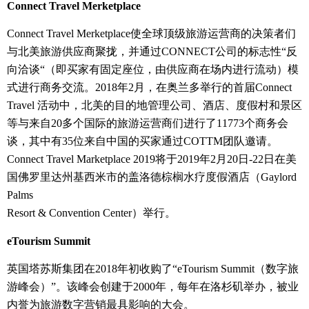
Connect Travel Merketplace
Connect Travel Merketplace使全球顶级旅游运营商的决策者们
与北美旅游供应商聚拢，并通过
CONNECT
公司的标志性“反
向洽谈“（即买家有固定座位，由供应商在场内进行流动）模
式进行商务交流。
2018
年
2
月，在奥兰多举行的首届
Connect
Travel
活动中，北美的目的地管理公司、酒店、度假村和景区
等与来自
20
多个国际的旅游运营商们进行了
11773
个商务会
谈，其中有
35
位来自中国的买家通过
COTTM
团队邀请。
Connect Travel Marketplace 2019
将于
2019
年
2
月
20
日
-22
日在美
国佛罗里达州基西米市的盖洛德棕榈水疗度假酒店（
Gaylord
Palms
Resort & Convention Center
）举行。
eTourism Summit
英国塔苏斯集团在
2018
年初收购了“
eTourism Summit
（数字旅
游峰会）”。该峰会创建于
2000
年，每年在洛杉矶举办，被业
内誉为旅游数字营销最具影响的大会。