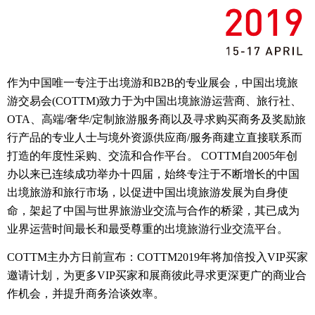
作为中国唯一专注于出境游和
B2B
的专业展会，中国出境旅
游交易会
(COTTM)
致力于为中国出境旅游运营商、旅行社、
OTA
、高端
/
奢华
/
定制旅游服务商以及寻求购买商务及奖励旅
行产品的专业人士与境外资源供应商
/
服务商建立直接联系而
打造的年度性采购、交流和合作平台。
COTTM
自
2005
年创
办以来已连续成功举办十四届，始终专注于不断增长的中国
出境旅游和旅行市场，以促进中国出境旅游发展为自身使
命，架起了中国与世界旅游业交流与合作的桥梁，其已成为
业界运营时间最长和最受尊重的出境旅游行业交流平台。
COTTM
主办方日前宣布：
COTTM2019
年将加倍投入
VIP
买家
邀请计划，为更多
VIP
买家和展商彼此寻求更深更广的商业合
作机会，并提升商务洽谈效率。