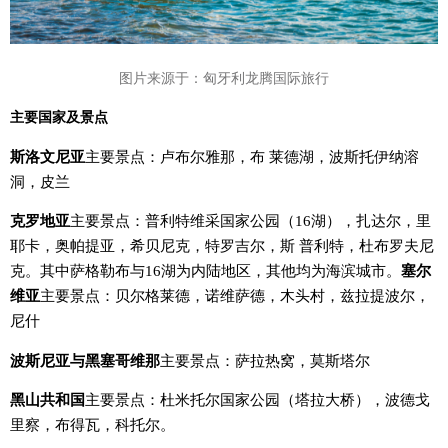
图片来源于：匈牙利龙腾国际旅行
主要国家及景点
斯洛文尼亚
主要景点：卢布尔雅那，布 莱德湖，波斯托伊纳溶
洞，皮兰
克罗地亚
主要景点：普利特维采国家公园（16湖），扎达尔，里
耶卡，奥帕提亚，希贝尼克，特罗吉尔，斯 普利特，杜布罗夫尼
克。其中萨格勒布与16湖为内陆地区，其他均为海滨城市。
塞尔
维亚
主要景点：贝尔格莱德，诺维萨德，木头村，兹拉提波尔，
尼什
波斯尼亚与黑塞哥维那
主要景点：萨拉热窝，莫斯塔尔
黑山共和国
主要景点：杜米托尔国家公园（塔拉大桥），波德戈
里察，布得瓦，科托尔。