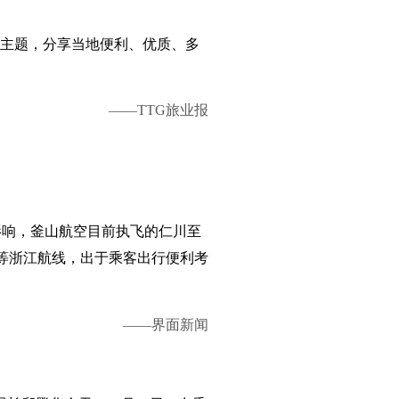
季版主题，分享当地便利、优质、多
——TTG旅业报
情影响，釜山航空目前执飞的仁川至
等浙江航线，出于乘客出行便利考
——界面新闻