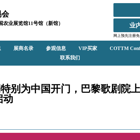
易会
北京全国农业展览馆11号馆（新馆）
业
网上预先注册免
息
展商名录
参观信息
VIP买家
COTTM Conf
联系我们
期特别为中国开门，巴黎歌剧院
启动