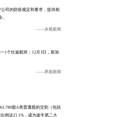
空公司的防疫规定和要求，提供相
全。
——央视新闻
一1个往返航班；12月3日，新加
——界面新闻
牛78,061,780股A类普通股的交割（包括
股比例达21.1%，成为途牛第二大