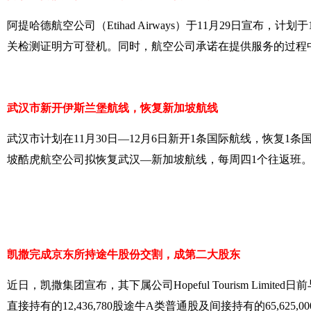
阿提哈德航空公司（Etihad Airways）于
11月29日
宣布，计划于
关检测证明方可登机。同时，航空公司承诺在提供服务的过程
武汉市新开伊斯兰堡航线，恢复新加坡航线
武汉市计划在
11
月
30
日—
12
月
6
日
新开1条国际航线，恢复1条国
坡酷虎航空公司拟恢复武汉—新加坡航线，每周四1个往返班
凯撒完成京东所持途牛股份交割，成第二大股东
近日，凯撒集团宣布，其下属公司Hopeful Tourism Limited日前与京
直接持有的12,436,780股途牛A类普通股及间接持有的65,