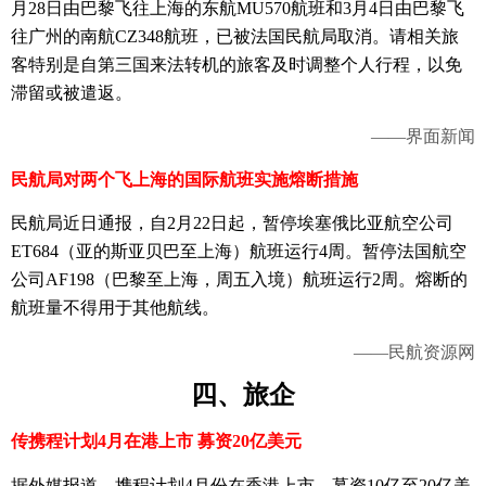
月28日由巴黎飞往上海的东航MU570航班和3月4日由巴黎飞
往广州的南航CZ348航班，已被法国民航局取消。请相关旅
客特别是自第三国来法转机的旅客及时调整个人行程，以免
滞留或被遣返。
——界面新闻
民航局对两个飞上海的国际航班实施熔断措施
民航局近日通报，自2月22日起，暂停埃塞俄比亚航空公司
ET684（亚的斯亚贝巴至上海）航班运行4周。暂停法国航空
公司AF198（巴黎至上海，周五入境）航班运行2周。熔断的
航班量不得用于其他航线。
——民航资源网
四、
旅企
传携程计划4月在港上市 募资20亿美元
据外媒报道，携程计划4月份在香港上市，募资10亿至20亿美