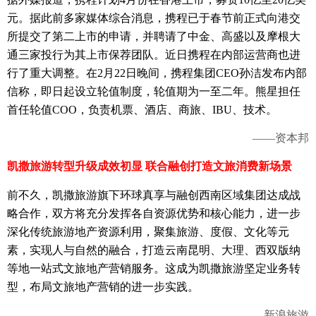
元。据此前多家媒体综合消息，携程已于春节前正式向港交
所提交了第二上市的申请，并聘请了中金、高盛以及摩根大
通三家投行为其上市保荐团队。近日携程在内部运营商也进
行了重大调整。在2月22日晚间，携程集团CEO孙洁发布内部
信称，即日起设立轮值制度，轮值期为一至二年。熊星担任
首任轮值COO，负责机票、酒店、商旅、IBU、技术。
——资本邦
凯撒旅游转型升级成效初显 联合融创打造文旅消费新场景
前不久，凯撒旅游旗下环球真享与融创西南区域集团达成战
略合作，双方将充分发挥各自资源优势和核心能力，进一步
深化传统旅游地产资源利用，聚集旅游、度假、文化等元
素，实现人与自然的融合，打造云南昆明、大理、西双版纳
等地一站式文旅地产营销服务。这成为凯撒旅游坚定业务转
型，布局文旅地产营销的进一步实践。
——新浪旅游