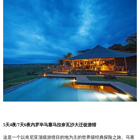
5
天4
夜/
7
天6
夜
内罗毕马塞马拉奈瓦沙大迁徒游猎
这是一个以肯尼亚顶级游猎目的地为主的世界级经典探险之旅。马塞