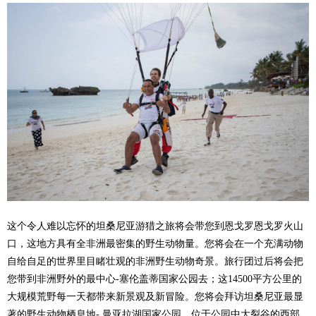
这个令人难以忘怀的坦桑尼亚游猎之旅将会带您到恩戈罗恩戈罗火山
口，这地方具有全非洲最密集的野生动物量。您将会在一个充满动物
自给自足的世界里目睹壮观的非洲野生动物奇景。旅行团过后将会把
您带到非洲野外的最中心-塞伦盖蒂国家公园去；这14500平方公里的
大规模荒野每一天都带来新景观及新冒险。您将会拜访坦桑尼亚最显
著的野生动物栖息地- 曼亚拉湖国家公园，位于公园中大裂谷的西部