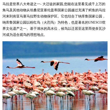
马拉是世界八大奇迹之一- 大迁徒的家园,您能在这里看见成千上万的
角马及其他动物从坦桑尼亚塞伦盖蒂国家公园越过充满了鳄鱼的马拉
河来到肯亚马塞马拉野生动物保护区。它也结合了纳库鲁国家公园，
纳库鲁国家公园以粉红鸟（火烈鸟）为特色，也是著名的UNESCO世
界文化遗产之一。基于湖水的高水位，候鸟以迁居至这里而使奈瓦沙
河成为适合观鸟的理想地点。