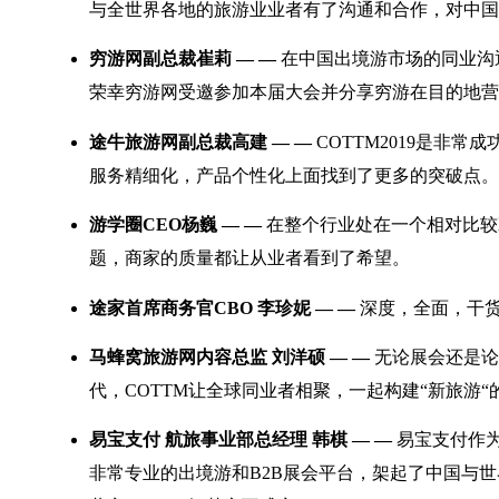
与全世界各地的旅游业业者有了沟通和合作，对中国
穷游网副总裁崔莉 — —
在中国出境游市场的同业沟通
荣幸穷游网受邀参加本届大会并分享穷游在目的地营
途牛旅游网副总裁高建 — —
COTTM2019是
服务精细化，产品个性化上面找到了更多的突破点。
游学圈CEO杨巍 — —
在整个行业处在一个相对比较
题，商家的质量都让从业者看到了希望。
途家首席商务官CBO 李珍妮 — —
深度，全面，干
马蜂窝旅游网内容总监 刘洋硕 — —
无论展会还是论
代，COTTM让全球同业者相聚，一起构建“新旅游
易宝支付 航旅事业部总经理 韩棋 — —
易宝支付作为
非常专业的出境游和B2B展会平台，架起了中国与