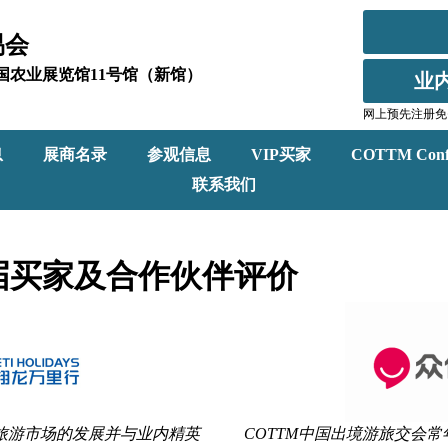
易会
北京全国农业展览馆11号馆（新馆）
业
网上预先注册免
息
展商名录
参观信息
VIP买家
COTTM Conf
联系我们
届买家及合作伙伴评价
视旅游市场的发展并与业内精英
COTTM中国出境游旅交会