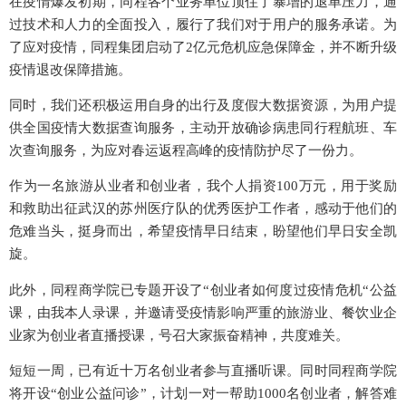
在疫情爆发初期，同程各个业务单位顶住了暴增的退单压力，通
过技术和人力的全面投入，履行了我们对于用户的服务承诺。为
了应对疫情，同程集团启动了2亿元危机应急保障金，并不断升级
疫情退改保障措施。
同时，我们还积极运用自身的出行及度假大数据资源，为用户提
供全国疫情大数据查询服务，主动开放确诊病患同行程航班、车
次查询服务，为应对春运返程高峰的疫情防护尽了一份力。
作为一名旅游从业者和创业者，我个人捐资100万元，用于奖励
和救助出征武汉的苏州医疗队的优秀医护工作者，感动于他们的
危难当头，挺身而出，希望疫情早日结束，盼望他们早日安全凯
旋。
此外，同程商学院已专题开设了“创业者如何度过疫情危机“公益
课，由我本人录课，并邀请受疫情影响严重的旅游业、餐饮业企
业家为创业者直播授课，号召大家振奋精神，共度难关。
短短一周，已有近十万名创业者参与直播听课。同时同程商学院
将开设“创业公益问诊”，计划一对一帮助1000名创业者，解答难