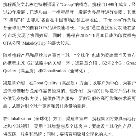
携程新英文名称也特别强调了“Group”的概念。携程自1999年成立，经
过20年发展，已逐步由一个携程品牌，发展为多品牌矩阵集团，其麾
下“携程”和“去哪儿”各自在中国市场占领主导地位。“Trip.com”作为服
务全球用户的自有OTA品牌快速增长。“天巡”通过直接预订功能在多
个市场实现了协同效应。同时，携程在2019年8月30日成为印度领先
OTA公司“MakeMyTrip”的最大股东。
随着携程产品和品牌加速覆盖全球，“全球化”也成为梁建章当天宣布
的携程未来“G2”战略中的关键一环，梁建章介绍，G2即2个G：Great
Quality（高品质）和Globalization（全球化）。
梁建章介绍，在Great Quality（高品质）方面，以客户为中心，为客户
提供最佳服务是始终需要坚持的。他介绍，携程的目标是将产品和服
务做到友好和方便，提供多语言服务；要做到服务高可靠和技术高可
靠，从而达到全球全覆盖和最佳质量的目标。
在Globalization（全球化）方面，梁建章宣布，携程集团将兼具当地行
动和全球视野；要用全球智慧惠及全球客户；要建设全球化的产品、
供应链、服务和品牌；同时，要培育和吸引全球化的人才。