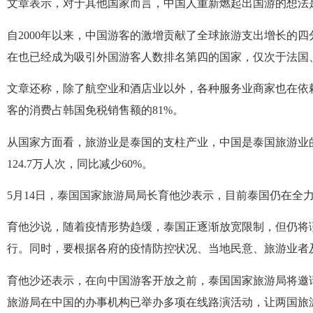
文章表示，对于其他国家而言，中国人重新燃起出国游的想法
自
2000
年以来，中国游客的激增贡献了全球旅游支出增长的四
在也已经成为吸引外国游客人数排名第四的国家，仅次于法国
文章还称，除了航空业和酒店业以外，各种服务业商家也在依
客的消费占韩国免税销售额的
81%
。
从国家方面看，旅游业是泰国的支柱产业，中国是泰国旅游业
124.7
万人次，同比减少
60%
。
5
月
14
日，泰国国家旅游局局长育他沙表示，目前泰国仍在全
育他沙说，随着疫情形势趋缓，泰国正逐渐放宽限制，但仍将
行。
同时，要根据各府的疫情防控状况、当地民意、旅游业者
育他沙还表示，在向中国游客开放之前，泰国国家旅游局将邀
旅游局在中国的办事机构已举办多项在线路演活动，让两国旅